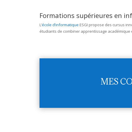
Formations supérieures en in
L’
école d’informatique
ESGI propose des cursus innov
étudiants de combiner apprentissage académique et 
MES CO