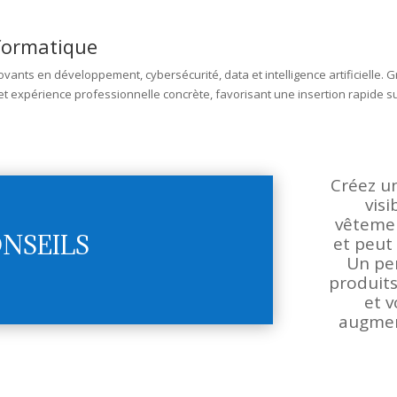
formatique
ants en développement, cybersécurité, data et intelligence artificielle. 
expérience professionnelle concrète, favorisant une insertion rapide sur
Créez u
visi
vêtemen
NSEILS
et peut 
Un
pe
produits
et v
augment