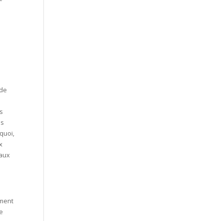
 de
as
is
quoi,
x
 aux
ément
de