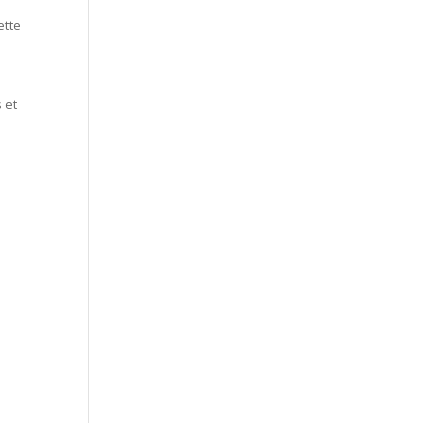
ette
 et