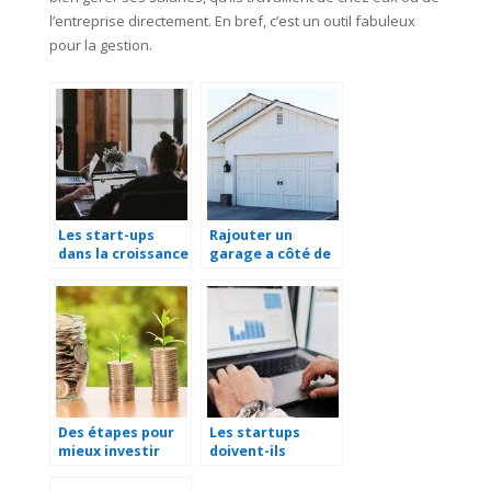
l’entreprise directement. En bref, c’est un outil fabuleux
pour la gestion.
Les start-ups
Rajouter un
dans la croissance
garage a côté de
économique d’une
sa maison.
nation
Des étapes pour
Les startups
mieux investir
doivent-ils
dans un projet
utiliser les
fiable
logiciels de CRM ?