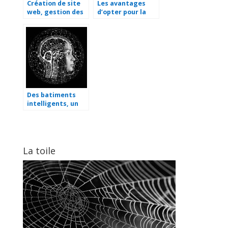
Création de site
Les avantages
web, gestion des
d’opter pour la
médias sociaux, e-
tierce
commerce : Les
maintenance
principaux
d’applications
services d’une
(TMA)
agence web
Des batiments
intelligents, un
reve devenu
realite
La toile