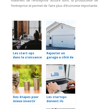
matériels de l’entreprise assure donc la productivité de
l’entreprise et permet de faire plus d’économie importante.
Les start-ups
Rajouter un
dans la croissance
garage a côté de
économique d’une
sa maison.
nation
Des étapes pour
Les startups
mieux investir
doivent-ils
dans un projet
utiliser les