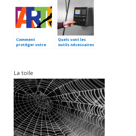
fiable
logiciels de CRM ?
Comment
Quels sont les
protéger votre
outils nécessaires
position sur le
pour gérer ses
marché face à la
salariés ?
concurrence ?
La toile