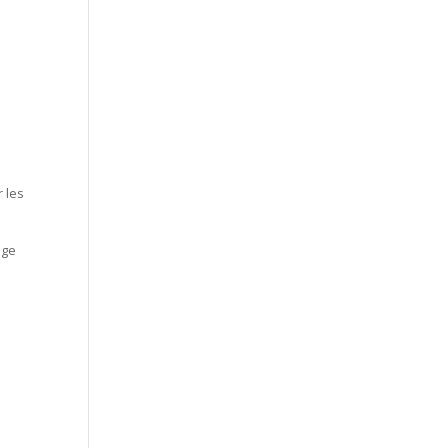
r les
ige