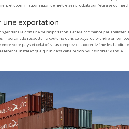
ent et obtenir l’autorisation de mettre ses produits sur l’étalage du marc
r une exportation
 plonger dans le domaine de l’exportation. L’étude commence par analyser l
très important de respecter la coutume dans ce pays, de prendre en compte 
re entre votre pays et celui où vous comptez collaborer. Même les habitud
éférence, installez quelqu’un dans cette région pour s’infiltrer dans le