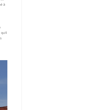
hé à
e
qu’il
es