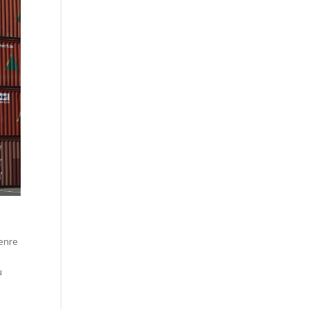
genre
u