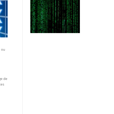
e ou
ge de
ces