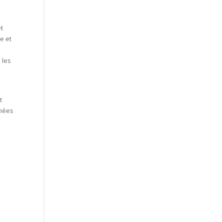
et
e et
 les
t
nnées