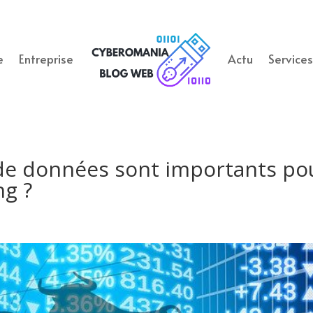
e
Entreprise
Actu
Service
 de données sont importants po
ng ?