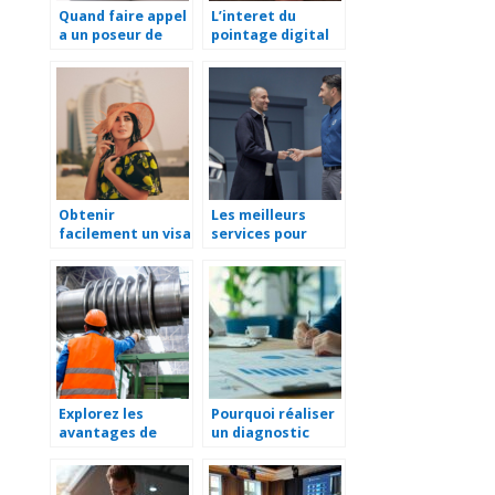
Quand faire appel
L’interet du
a un poseur de
pointage digital
film pour fenetre
dans le secteur de
a caen
la proprete
Obtenir
Les meilleurs
facilement un visa
services pour
pour voyager a
faciliter votre
dubai
quotidien
Explorez les
Pourquoi réaliser
avantages de
un diagnostic
recourir à un
immobilier est
spécialiste de
essentiel pour
l’injection de
votre sécurité