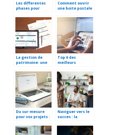
Les differentes
Comment ouvrir
phases pour
une boite postale
reussir un bilan de
?
competences
La gestion de
Top 6 des
patrimoine: une
meilleurs
tendance pour les
fournisseurs
annees a venir
dropshipping en
2021
Du sur-mesure
Naviguer vers le
pour vos projets :
succes : la
une
transformation
personnalisation
de votre
optimale de votre
entreprise grace