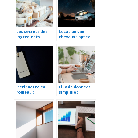
logiciel CCTP
a une agence SEA
a Nantes
Les secrets des
Location van
ingredients
chevaux : optez
naturels en
pour cette
cosmetique bio
solution
avantageuse
L’etiquette en
Flux de donnees
rouleau :
simplifie :
caracteristiques
decouvrez les
et fonctions
solutions qui font
la difference au
quotidien