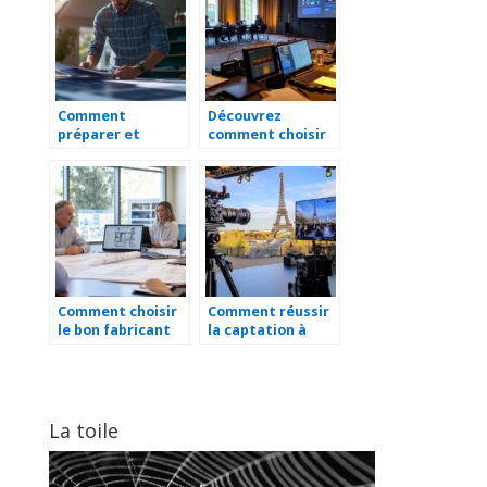
matières
plastiques pour
vos projets
industriels
Comment
Découvrez
préparer et
comment choisir
financer vos
une entreprise
travaux de
d’intégration
rénovation
audiovisuelle sur-
énergétique
mesure
Comment choisir
Comment réussir
le bon fabricant
la captation à
VMC pour un
Paris pour vos
confort intérieur
projets
optimal
d’événements en
direct
La toile