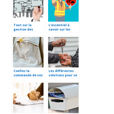
Tout sur la
L’essentiel à
gestion des
savoir sur les
services
panneaux de
informatiques
chantiers
Confiez la
Les différentes
commande de vos
solutions pour se
articles
loger quand on
personnalisés à
est étudiant
un professionnel