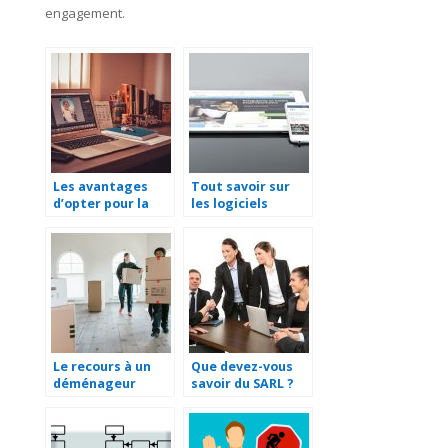
engagement.
Les avantages
Tout savoir sur
d’opter pour la
les logiciels
tierce
supply chain
maintenance
management
d’applications
(TMA)
Le recours à un
Que devez-vous
déménageur
savoir du SARL ?
professionnel est
important