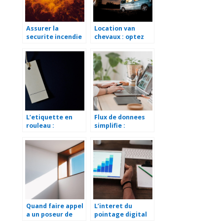
Assurer la
Location van
securite incendie
chevaux : optez
a niort pour
pour cette
proteger vos
solution
biens et vos vies
avantageuse
L’etiquette en
Flux de donnees
rouleau :
simplifie :
caracteristiques
decouvrez les
et fonctions
solutions qui font
la difference au
quotidien
Quand faire appel
L’interet du
a un poseur de
pointage digital