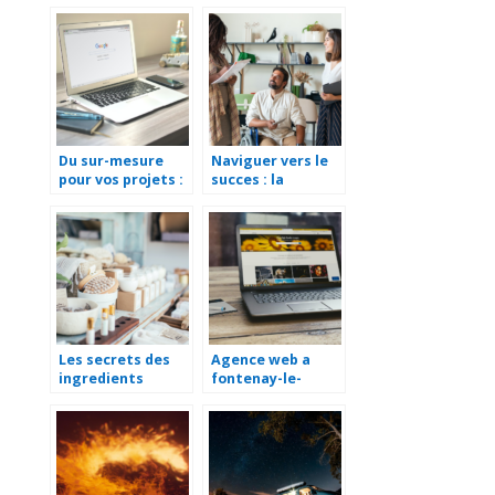
annees a venir
dropshipping en
2021
Du sur-mesure
Naviguer vers le
pour vos projets :
succes : la
une
transformation
personnalisation
de votre
optimale de votre
entreprise grace
logiciel CCTP
a une agence SEA
a Nantes
Les secrets des
Agence web a
ingredients
fontenay-le-
naturels en
comte : votre
cosmetique bio
partenaire
numerique local