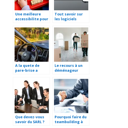
Une meilleure
Tout savoir sur
accessibilite pour
les logiciels
les diverses
supply chain
formations!
management
A la quete de
Le recours à un
pare-brise a
déménageur
Saint-Lo ?
professionnel est
important
Que devez-vous
Pourquoi faire du
savoir du SARL ?
teambuilding à
Annecy ?