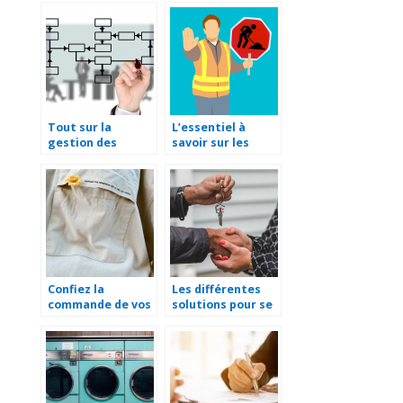
Tout sur la
L’essentiel à
gestion des
savoir sur les
services
panneaux de
informatiques
chantiers
Confiez la
Les différentes
commande de vos
solutions pour se
articles
loger quand on
personnalisés à
est étudiant
un professionnel