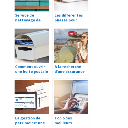
Service de
Les differentes
nettoyage de
phases pour
linge : pourquoi
reussir un bilan de
les entreprises en
competences
ont recours ?
Comment ouvrir
A la recherche
une boite postale
d’une assurance
?
pour jeune
conducteur
La gestion de
Top 6 des
patrimoine: une
meilleurs
tendance pour les
fournisseurs