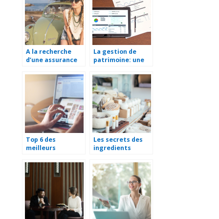
A la recherche
La gestion de
d’une assurance
patrimoine: une
pour jeune
tendance pour les
conducteur
annees a venir
Top 6 des
Les secrets des
meilleurs
ingredients
fournisseurs
naturels en
dropshipping en
cosmetique bio
2021