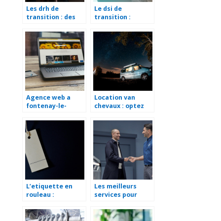
Les drh de
Le dsi de
transition : des
transition :
experts au service
acteur cle pour la
du changement
gestion de crise
d’entreprise
Agence web a
Location van
fontenay-le-
chevaux : optez
comte : votre
pour cette
partenaire
solution
numerique local
avantageuse
L’etiquette en
Les meilleurs
rouleau :
services pour
caracteristiques
faciliter votre
et fonctions
quotidien