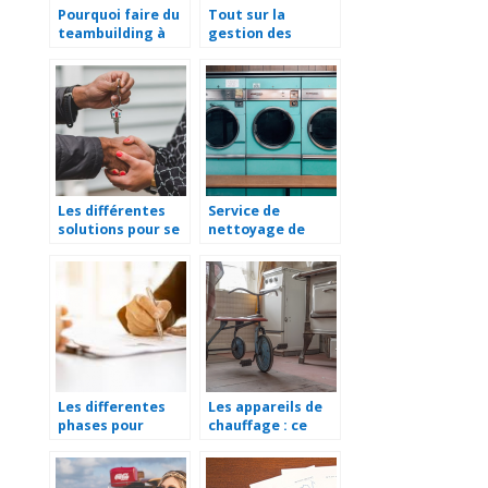
Pourquoi faire du
Tout sur la
teambuilding à
gestion des
Annecy ?
services
informatiques
Les différentes
Service de
solutions pour se
nettoyage de
loger quand on
linge : pourquoi
est étudiant
les entreprises en
ont recours ?
Les differentes
Les appareils de
phases pour
chauffage : ce
reussir un bilan de
qu’il faut retenir
competences