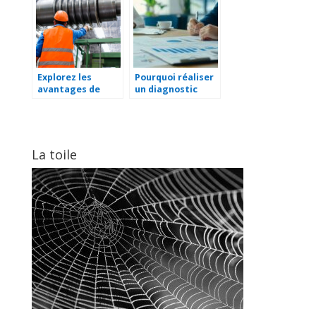
Explorez les
Pourquoi réaliser
avantages de
un diagnostic
recourir à un
immobilier est
spécialiste de
essentiel pour
l’injection de
votre sécurité
matières
plastiques pour
La toile
vos projets
industriels