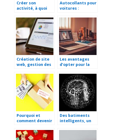
Créer son
Autocollants pour
activité, à quoi
voitures :
penser ?
personnalisez
votre véhicule de
société
Création de site
Les avantages
web, gestion des
d’opter pour la
médias sociaux, e-
tierce
commerce : Les
maintenance
principaux
d’applications
services d’une
(TMA)
agence web
Pourquoi et
Des batiments
comment devenir
intelligents, un
relayeur ou point
reve devenu
de relais ?
realite