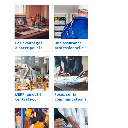
Les avantages
Une assurance
d’opter pour la
professionnelle,
tierce
c’est quoi ?
maintenance
d’applications
(TMA)
L’ERP, un outil
Focus sur la
central pour
communication à
faciliter la
360 degrés
gestion d’une
entreprise