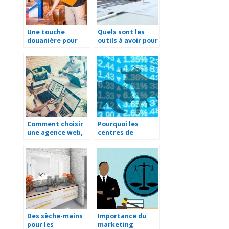
Une touche
Quels sont les
douanière pour
outils à avoir pour
l’exportation
gérer une
stratégie
marketing ?
Comment choisir
Pourquoi les
une agence web,
centres de
pour une
données sont
collaboration à
importants pour
long terme ?
le secteur du
marketing ?
Des sèche-mains
Importance du
pour les
marketing