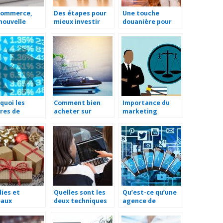
commerce,
Des étapes pour
Une touche
nouvelle
mieux investir
douanière pour
rtunité pour
dans un projet
l’exportation
ventes
fiable
quoi les
Comment bien
Importance du
res de
acheter sur
marketing
ées sont
Internet ?
numérique pour
rtants pour
les avocats
ecteur du
eting ?
ies et
Quelles sont les
Qu’est-ce qu’une
eaux
deux techniques
agence de
treprise: faire
de modification
communication et
on choix pour
d’un fichier PDF ?
comment la