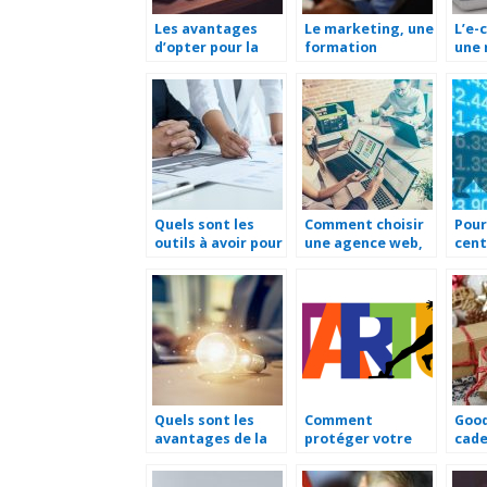
Les avantages
Le marketing, une
L’e-
d’opter pour la
formation
une 
tierce
indispensable
oppo
maintenance
pour le commerce
les 
d’applications
en ligne
(TMA)
Quels sont les
Comment choisir
Pour
outils à avoir pour
une agence web,
cent
gérer une
pour une
donn
stratégie
collaboration à
impo
marketing ?
long terme ?
le s
mark
Quels sont les
Comment
Good
avantages de la
protéger votre
cad
génération de
position sur le
d’en
leads ?
marché face à la
le b