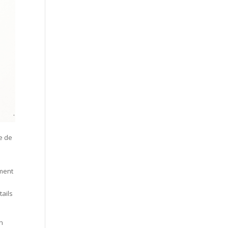
ne de
ement
tails
en