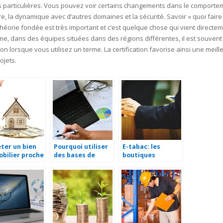
 particulières. Vous pouvez voir certains changements dans le comporte
ire, la dynamique avec d’autres domaines et la sécurité. Savoir « quoi faire
théorie fondée est très important et c’est quelque chose qui vient directe
, dans des équipes situées dans des régions différentes, il est souvent 
n lorsque vous utilisez un terme. La certification favorise ainsi une meill
ojets.
ter un bien
Pourquoi utiliser
E-tabac: les
bilier proche
des bases de
boutiques
a montagne.
données pour vos
tendances en
campagnes
France
marketing ?