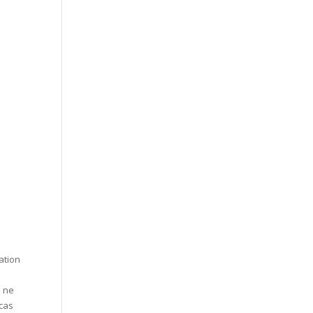
ation
n ne
 cas