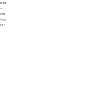
ment
 »
ment
vital
eure