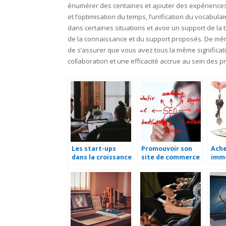
énumérer des centaines et ajouter des expériences
et l’optimisation du temps, l’unification du vocabula
dans certaines situations et avoir un support de la 
de la connaissance et du support proposés. De même
de s’assurer que vous avez tous la même significatio
collaboration et une efficacité accrue au sein des pr
Les start-ups
Promouvoir son
Ache
dans la croissance
site de commerce
immo
économique d’une
en ligne
de l
nation