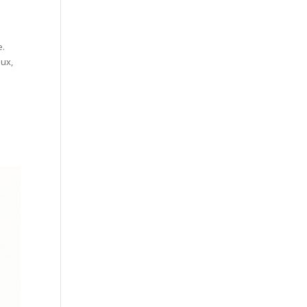
e.
aux,