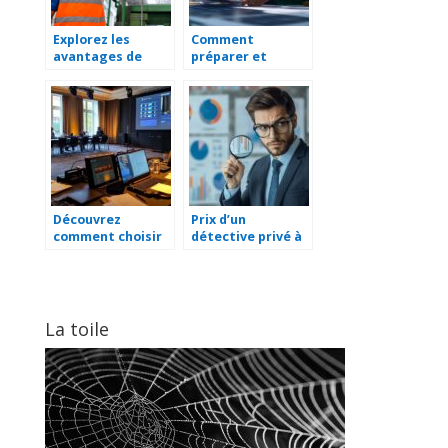
Explorez les
Comment
avantages de
préparer et
recourir à un
financer vos
spécialiste de
travaux de
l’injection de
rénovation
matières
énergétique
plastiques pour
vos projets
industriels
Découvrez
Prix d’un
comment choisir
détective privé à
une entreprise
Aurillac : analyse
d’intégration
détaillée des
audiovisuelle sur-
coûts et options
mesure
de
remboursement
La toile