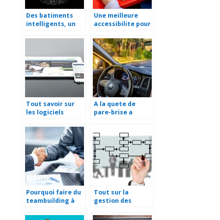
Des batiments
Une meilleure
intelligents, un
accessibilite pour
reve devenu
les diverses
realite
formations!
Tout savoir sur
A la quete de
les logiciels
pare-brise a
supply chain
Saint-Lo ?
management
Pourquoi faire du
Tout sur la
teambuilding à
gestion des
Annecy ?
services
informatiques