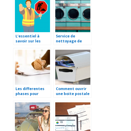
L’essentiel à
Service de
savoir sur les
nettoyage de
panneaux de
linge : pourquoi
chantiers
les entreprises en
ont recours ?
Les differentes
Comment ouvrir
phases pour
une boite postale
reussir un bilan de
?
competences