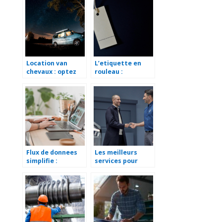
numerique local
biens et vos vies
Location van
L’etiquette en
chevaux : optez
rouleau :
pour cette
caracteristiques
solution
et fonctions
avantageuse
Flux de donnees
Les meilleurs
simplifie :
services pour
decouvrez les
faciliter votre
solutions qui font
quotidien
la difference au
quotidien