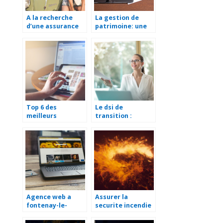
A la recherche
La gestion de
d’une assurance
patrimoine: une
pour jeune
tendance pour les
conducteur
annees a venir
Top 6 des
Le dsi de
meilleurs
transition :
fournisseurs
acteur cle pour la
dropshipping en
gestion de crise
2021
d’entreprise
Agence web a
Assurer la
fontenay-le-
securite incendie
comte : votre
a niort pour
partenaire
proteger vos