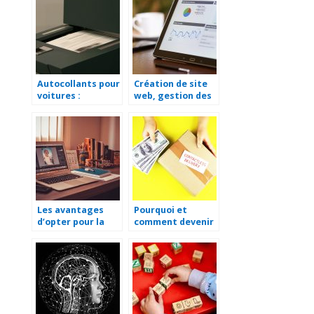
Autocollants pour
Création de site
voitures :
web, gestion des
personnalisez
médias sociaux, e-
votre véhicule de
commerce : Les
société
principaux
services d’une
agence web
Les avantages
Pourquoi et
d’opter pour la
comment devenir
tierce
relayeur ou point
maintenance
de relais ?
d’applications
(TMA)