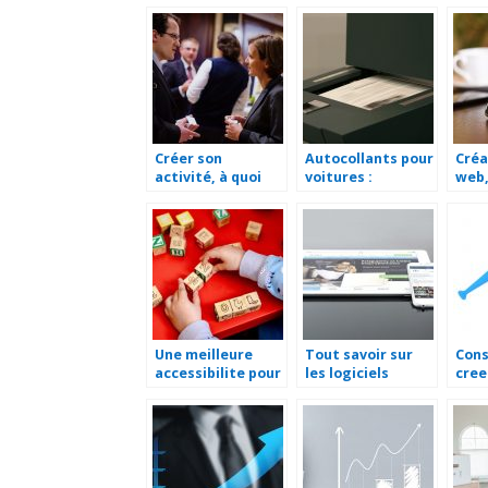
Créer son
Autocollants pour
Créa
activité, à quoi
voitures :
web,
penser ?
personnalisez
médi
votre véhicule de
comm
société
prin
serv
age
Une meilleure
Tout savoir sur
Cons
accessibilite pour
les logiciels
cree
les diverses
supply chain
entr
formations!
management