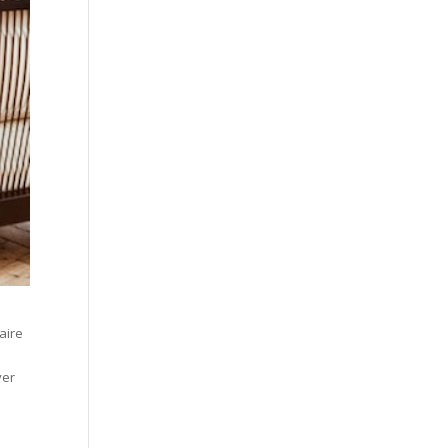
aire
ver