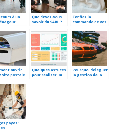
ecours à un
Que devez-vous
Confiez la
énageur
savoir du SARL ?
commande de vos
essionnel est
articles
ortant
personnalisés à
un professionnel
ment ouvrir
Quelques astuces
Pourquoi deleguer
boite postale
pour realiser un
la gestion de la
tableau de bord
flotte auto de
d’entreprise
votre entreprise ?
es payes :
les