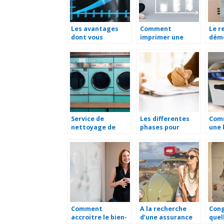
Les avantages
Comment
Le r
dont vous
imprimer une
dém
beneficiez avec
brochure ?
prof
une SASU
imp
Service de
Les differentes
Com
nettoyage de
phases pour
une 
linge : pourquoi
reussir un bilan de
?
les entreprises en
competences
ont recours ?
Comment
A la recherche
Cong
accroitre le bien-
d’une assurance
quel