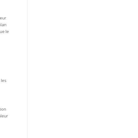
ieur
plan
que le
 les
tion
aleur