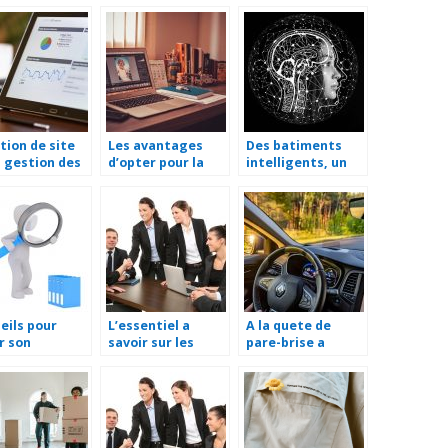
tion de site
Les avantages
Des batiments
 gestion des
d’opter pour la
intelligents, un
as sociaux, e-
tierce
reve devenu
erce : Les
maintenance
realite
cipaux
d’applications
ices d’une
(TMA)
nce web
eils pour
L’essentiel a
A la quete de
r son
savoir sur les
pare-brise a
eprise
societes
Saint-Lo ?
anonymes