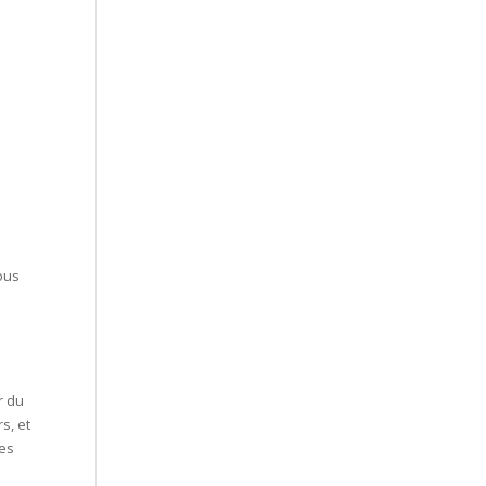
vous
e
r du
s, et
les