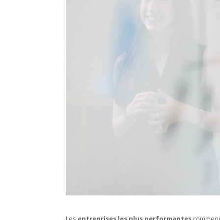
Les
entreprises les plus performantes
commence