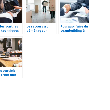
eting ?
les sont les
Le recours à un
Pourquoi faire du
 techniques
déménageur
teambuilding à
odification
professionnel est
Annecy ?
 fichier PDF ?
important
essentiels
 creer une
eprise