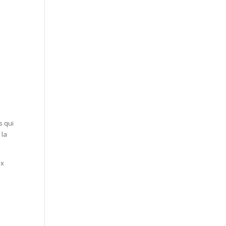
s qui
 la
ux