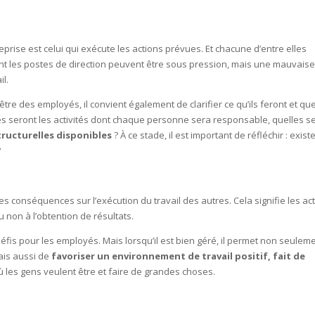
ise est celui qui exécute les actions prévues. Et chacune d’entre elles
 les postes de direction peuvent être sous pression, mais une mauvais
il.
n-être des employés, il convient également de clarifier ce qu’ils feront et qu
es seront les activités dont chaque personne sera responsable, quelles s
tructurelles disponibles
? À ce stade, il est important de réfléchir : existe-
 ?
 conséquences sur l’exécution du travail des autres. Cela signifie les ac
 non à l’obtention de résultats.
défis pour les employés. Mais lorsqu’il est bien géré, il permet non seulem
ais aussi de
favoriser un environnement de travail positif, fait de
où les gens veulent être et faire de grandes choses.