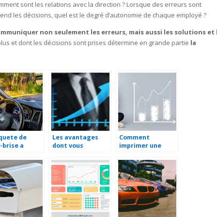
omment sont les relations avec la direction ? Lorsque des erreurs sont
rend les décisions, quel est le degré d’autonomie de chaque employé ?
mmuniquer non seulement les erreurs, mais aussi les solutions et 
olus et dont les décisions sont prises détermine en grande partie
la
 quete de
Les avantages
Comment
-brise a
dont vous
imprimer une
t-Lo ?
beneficiez avec
brochure ?
une SASU