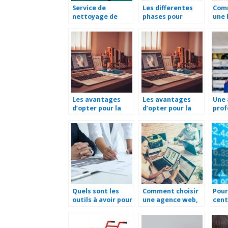
Service de
Les differentes
Com
nettoyage de
phases pour
une 
linge : pourquoi
reussir un bilan de
?
les entreprises en
competences
ont recours ?
Les avantages
Les avantages
Une 
d’opter pour la
d’opter pour la
prof
tierce
tierce
c’es
maintenance
maintenance
d’applications
d’applications
(TMA)
(TMA)
Quels sont les
Comment choisir
Pour
outils à avoir pour
une agence web,
cent
gérer une
pour une
donn
stratégie
collaboration à
impo
marketing ?
long terme ?
le s