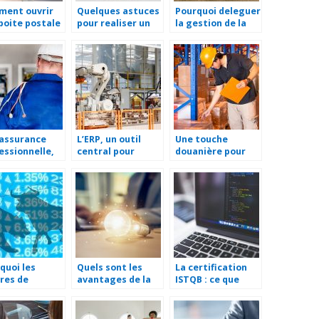
ment ouvrir
Quelques astuces
Pourquoi deleguer
boite postale
pour realiser un
la gestion de la
tableau de bord
flotte auto de
d’entreprise
votre entreprise ?
assurance
L’ERP, un outil
Une touche
essionnelle,
central pour
douanière pour
t quoi ?
faciliter la
l’exportation
gestion d’une
entreprise
quoi les
Quels sont les
La certification
res de
avantages de la
ISTQB : ce que
ées sont
génération de
vous devez savoir
rtants pour
leads ?
ecteur du