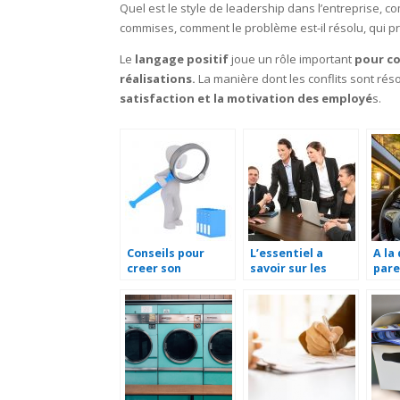
Quel est le style de leadership dans l’entreprise, c
commises, comment le problème est-il résolu, qui p
Le
langage positif
joue un rôle important
pour co
réalisations.
La manière dont les conflits sont rés
satisfaction et la motivation des employé
s.
Conseils pour
L’essentiel a
A la
creer son
savoir sur les
pare
entreprise
societes
Sain
anonymes