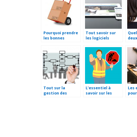
mark
Pourquoi prendre
Tout savoir sur
Quel
les bonnes
les logiciels
deux
mesures pour la
supply chain
de m
manutention en
management
d’un
entreprise ?
Tout sur la
L’essentiel à
Les 
gestion des
savoir sur les
pour
services
panneaux de
entr
informatiques
chantiers