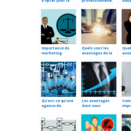
d’opter pour la
professionnelle,
doua
tierce
c’est quoi ?
l’ex
maintenance
d’applications
(TMA)
Importance du
Quels sont les
Quel
marketing
avantages de la
avoi
numérique pour
génération de
lett
les avocats
leads ?
dem
Qu’est-ce qu’une
Les avantages
Com
agence de
dont vous
impr
communication et
beneficiez avec
broc
comment la
une SASU
choisir ?