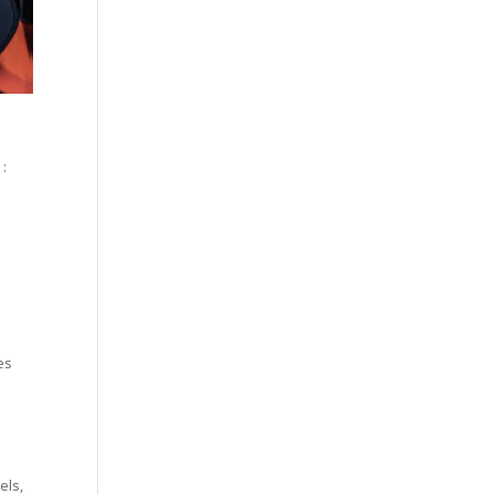
 :
es
els,