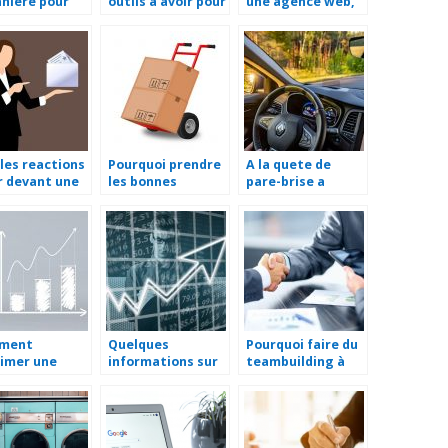
nière pour
outils à avoir pour
une agence web,
portation
gérer une
pour une
stratégie
collaboration à
marketing ?
long terme ?
les reactions
Pourquoi prendre
A la quete de
r devant une
les bonnes
pare-brise a
re de mise en
mesures pour la
Saint-Lo ?
eure ?
manutention en
entreprise ?
ment
Quelques
Pourquoi faire du
imer une
informations sur
teambuilding à
hure ?
une société
Annecy ?
holding