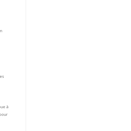
en
les
bue à
pour