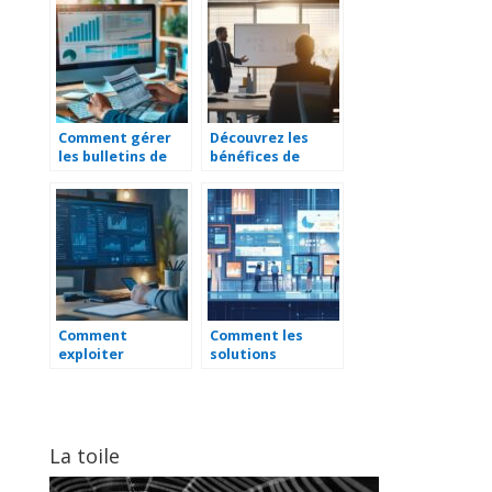
pour votre
avantages et
entreprise
conseils
Comment gérer
Découvrez les
les bulletins de
bénéfices de
paie : des
suivre une
exemples
formation en
concrets pour les
traitement de
responsables de
surface
paie
Comment
Comment les
exploiter
solutions
efficacement un
digitales
portail d’appels
transforment-
d’offres publics
elles les
entreprises de la
région nord ?
La toile