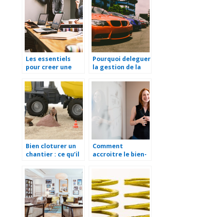
Les essentiels
Pourquoi deleguer
pour creer une
la gestion de la
entreprise
flotte auto de
votre entreprise ?
Bien cloturer un
Comment
chantier : ce qu’il
accroitre le bien-
faut savoir !
etre en
entreprise ?