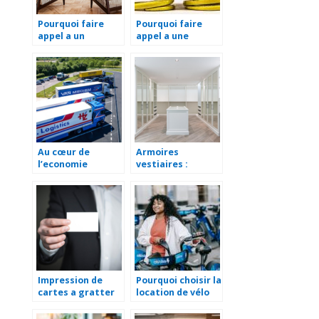
Pourquoi faire
Pourquoi faire
appel a un
appel a une
architecte
entreprise de
d’interieur pour la
fabrication de
renovation de
ressort de torsion
votre maison ?
sur mesure ?
Au cœur de
Armoires
l’economie
vestiaires :
toulousaine : le
incontournables
role essentiel du
pour
transport
l’amenagement
logistique
professionnel
Impression de
Pourquoi choisir la
cartes a gratter
location de vélo
personnalisees :
pour votre
les avantages
entreprise :