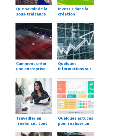
Que savoir de la
Investir dans la
sous-traitance
création
industrielle
d’entreprise
d’aménagement
paysager
Comment créer
Quelques
une entreprise
informations sur
d’impression ?
une société
holding
Travailler en
Quelques astuces
freelance : tout
pour realiser un
savoir en
tableau de bord
quelques minutes
d’entreprise