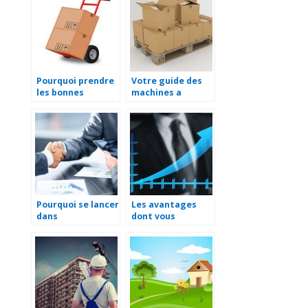
Pourquoi prendre
Votre guide des
les bonnes
machines a
mesures pour la
cercler
manutention en
entreprise ?
Pourquoi se lancer
Les avantages
dans
dont vous
l’entrepreneuriat
beneficiez avec
?
une SASU