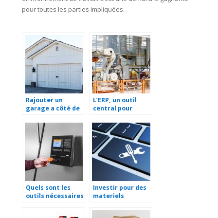
pour toutes les parties impliquées.
Rajouter un
L’ERP, un outil
garage a côté de
central pour
sa maison.
faciliter la
gestion d’une
entreprise
Quels sont les
Investir pour des
outils nécessaires
materiels
pour gérer ses
performants pour
salariés ?
l’entreprise