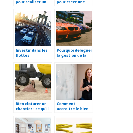
pour realiser un
pour creer une
tableau de bord
entreprise
d’entreprise
Investir dans les
Pourquoi deleguer
flottes
la gestion de la
automobiles: une
flotte auto de
bonne idee
votre entreprise ?
Bien cloturer un
Comment
chantier : ce qu’il
accroitre le bien-
faut savoir !
etre en
entreprise ?