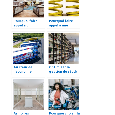
Pourquoi faire
Pourquoi faire
appel a un
appel a une
architecte
entreprise de
d’interieur pour la
fabrication de
renovation de
ressort de torsion
votre maison ?
sur mesure ?
Au cœur de
Optimiser la
l’economie
gestion de stock
toulousaine : le
grace aux
role essentiel du
logiciels : une
transport
solution efficace
logistique
pour les
entreprises
Armoires
Pourquoi choisir la