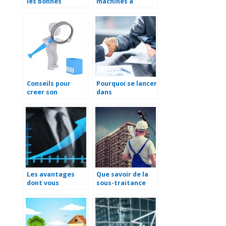
les bonnes
machines a
mesures pour la
cercler
manutention en
entreprise ?
Conseils pour
Pourquoi se lancer
creer son
dans
entreprise
l’entrepreneuriat
?
Les avantages
Que savoir de la
dont vous
sous-traitance
beneficiez avec
industrielle
une SASU