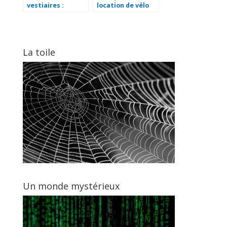
vestiaires :
location de vélo
incontournables
pour votre
pour
entreprise :
l’amenagement
avantages et
professionnel
conseils
La toile
Un monde mystérieux