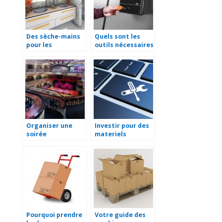
Des sèche-mains
Quels sont les
pour les
outils nécessaires
sanitaires de
pour gérer ses
votre entreprise
salariés ?
Organiser une
Investir pour des
soirée
materiels
d’entreprise :
performants pour
choisir le lieu et la
l’entreprise
restauration
Pourquoi prendre
Votre guide des