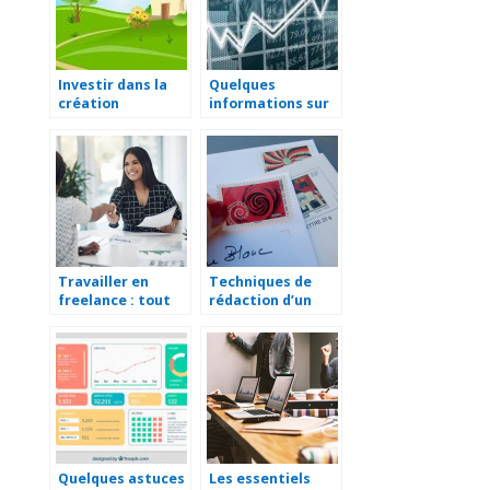
Investir dans la
Quelques
création
informations sur
d’entreprise
une société
d’aménagement
holding
paysager
Travailler en
Techniques de
freelance : tout
rédaction d’un
savoir en
courrier
quelques minutes
professionnel
Quelques astuces
Les essentiels