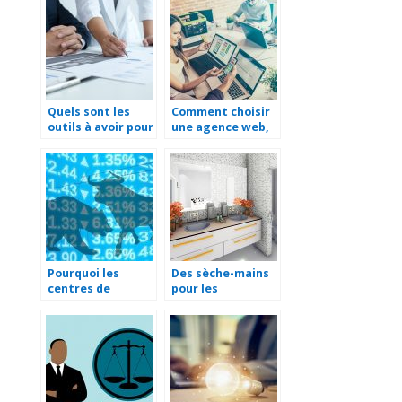
entreprise
Quels sont les
Comment choisir
outils à avoir pour
une agence web,
gérer une
pour une
stratégie
collaboration à
marketing ?
long terme ?
Pourquoi les
Des sèche-mains
centres de
pour les
données sont
sanitaires de
importants pour
votre entreprise
le secteur du
marketing ?