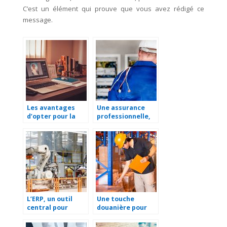
C’est un élément qui prouve que vous avez rédigé ce
message.
Les avantages
Une assurance
d’opter pour la
professionnelle,
tierce
c’est quoi ?
maintenance
d’applications
(TMA)
L’ERP, un outil
Une touche
central pour
douanière pour
faciliter la
l’exportation
gestion d’une