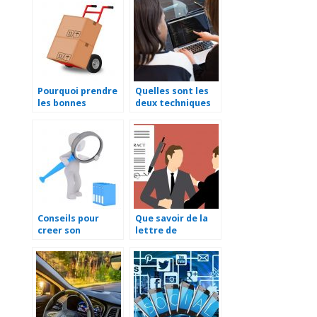
la visibilité de
votre marque
Pourquoi prendre
Quelles sont les
les bonnes
deux techniques
mesures pour la
de modification
manutention en
d’un fichier PDF ?
entreprise ?
Conseils pour
Que savoir de la
creer son
lettre de
entreprise
demission sans
preavis