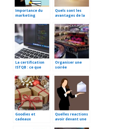
Importance du
Quels sont les
marketing
avantages de la
numérique pour
génération de
les avocats
leads ?
La certification
Organiser une
ISTQB : ce que
soirée
vous devez savoir
d’entreprise :
choisir le lieu et la
restauration
Goodies et
Quelles reactions
cadeaux
avoir devant une
d’entreprise: faire
lettre de mise en
le bon choix pour
demeure ?