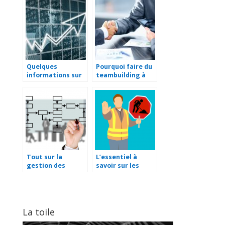
l’esprit des
enfants
Quelques
Pourquoi faire du
informations sur
teambuilding à
une société
Annecy ?
holding
Tout sur la
L’essentiel à
gestion des
savoir sur les
services
panneaux de
informatiques
chantiers
La toile