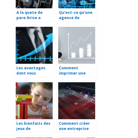
A la quete de
Qu’est-ce qu’une
pare-brise a
agence de
Saint-Lo ?
communication et
comment la
choisir ?
Les avantages
Comment
dont vous
imprimer une
beneficiez avec
brochure ?
une SASU
Les bienfaits des
Comment créer
jeux de
une entreprise
construction sur
d’impression ?