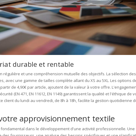
riat durable et rentable
 régulière et une compréhension mutuelle des objectifs. La sélection de
es, avec une gamme de tailles complète allant du XS au 5XL. Les options d
artir de 4,90€ par article, ajoutent de la valeur à votre offre. L'engageme
urité (EN 471, EN 11612, EN 1149) garantissent la qualité et l'éthique de v
 client du lundi au vendredi, de 8h à 18h, facilite la gestion quotidienne 
 votre approvisionnement textile
 fondamental dans le développement d'une activité professionnelle. Une
e des fournisseurs, une analyse des besoins spécifiques et une planifica