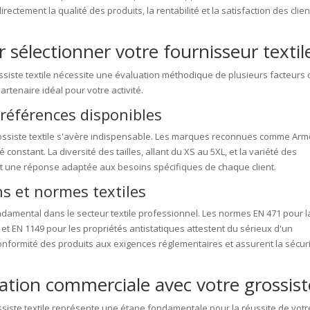
irectement la qualité des produits, la rentabilité et la satisfaction des clien
r sélectionner votre fournisseur textil
ssiste textile nécessite une évaluation méthodique de plusieurs facteurs c
rtenaire idéal pour votre activité.
 références disponibles
rossiste textile s'avère indispensable. Les marques reconnues comme Arm
constant. La diversité des tailles, allant du XS au 5XL, et la variété des
t une réponse adaptée aux besoins spécifiques de chaque client.
ons et normes textiles
ndamental dans le secteur textile professionnel. Les normes EN 471 pour l
u, et EN 1149 pour les propriétés antistatiques attestent du sérieux d'un
 conformité des produits aux exigences réglementaires et assurent la sécur
lation commerciale avec votre grossist
ossiste textile représente une étape fondamentale pour la réussite de votr