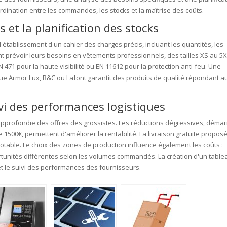
rdination entre les commandes, les stocks et la maîtrise des coûts.
et la planification des stocks
tablissement d'un cahier des charges précis, incluant les quantités, les
vent prévoir leurs besoins en vêtements professionnels, des tailles XS au 5X
471 pour la haute visibilité ou EN 11612 pour la protection anti-feu. Une
ue Armor Lux, B&C ou Lafont garantit des produits de qualité répondant a
ivi des performances logistiques
approfondie des offres des grossistes. Les réductions dégressives, démar
 1500€, permettent d'améliorer la rentabilité. La livraison gratuite propos
notable. Le choix des zones de production influence également les coûts :
rtunités différentes selon les volumes commandés. La création d'un table
 et le suivi des performances des fournisseurs.