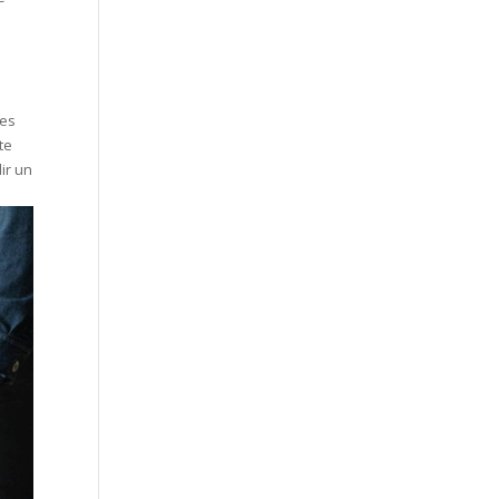
des
te
ir un