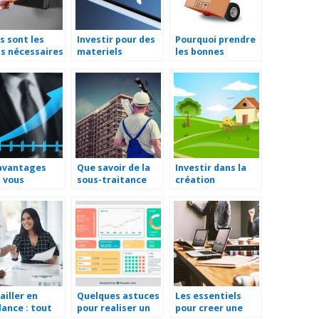
s sont les
Investir pour des
Pourquoi prendre
ls nécessaires
materiels
les bonnes
 gérer ses
performants pour
mesures pour la
riés ?
l’entreprise
manutention en
entreprise ?
avantages
Que savoir de la
Investir dans la
 vous
sous-traitance
création
ficiez avec
industrielle
d’entreprise
SASU
d’aménagement
paysager
ailler en
Quelques astuces
Les essentiels
lance : tout
pour realiser un
pour creer une