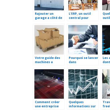
Rajouter un
L’ERP, un outil
Quel
garage a côté de
central pour
outi
sa maison.
faciliter la
pour
gestion d’une
sala
entreprise
Votre guide des
Pourquoi se lancer
Les 
machines a
dans
dont
cercler
l’entrepreneuriat
bene
?
une 
Comment créer
Quelques
Trav
une entreprise
informations sur
free