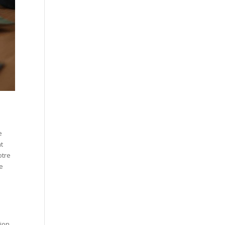
s
e
nt
otre
de
tion