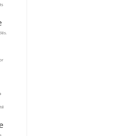
ts
e
lés.
or
a
ité
e
e