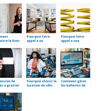
ir en
tableau de bord
entreprise
ques minutes
d’entreprise
ment
Pourquoi faire
Pourquoi faire
oitre le bien-
appel a un
appel a une
 en
architecte
entreprise de
eprise ?
d’interieur pour la
fabrication de
renovation de
ressort de torsion
votre maison ?
sur mesure ?
ession de
Pourquoi choisir la
Comment gérer
es a gratter
location de vélo
les bulletins de
onnalisees :
pour votre
paie : des
avantages
entreprise :
exemples
 votre
avantages et
concrets pour les
eprise
conseils
responsables de
paie