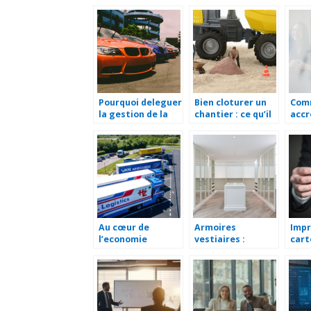
d’impression ?
une société
savo
holding
quel
Pourquoi deleguer
Bien cloturer un
Com
la gestion de la
chantier : ce qu’il
accr
flotte auto de
faut savoir !
etre
votre entreprise ?
entr
Au cœur de
Armoires
Impr
l’economie
vestiaires :
cart
toulousaine : le
incontournables
pers
role essentiel du
pour
les 
transport
l’amenagement
pour
logistique
professionnel
entr