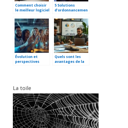
Comment choisir
5 Solutions
le meilleur logiciel
d’ordonnancemen
de gestion pour
t pour optimiser
votre entreprise
la collaboration
d’equipe en 2024
Évolution et
Quels sont les
perspectives
avantages de la
d’avenir : La
SAS ? Une
Success Story
structure idéale
Efficy : 12 ans au
pour l’intégration
service de la
de nouveaux
relation client
associés
La toile