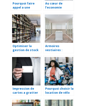
Pourquoi faire
Au cœur de
appel a une
l’economie
entreprise de
toulousaine : le
fabrication de
role essentiel du
ressort de torsion
transport
sur mesure ?
logistique
Optimiser la
Armoires
gestion de stock
vestiaires :
grace aux
incontournables
logiciels : une
pour
solution efficace
l’amenagement
pour les
professionnel
entreprises
Impression de
Pourquoi choisir la
cartes a gratter
location de vélo
personnalisees :
pour votre
les avantages
entreprise :
pour votre
avantages et