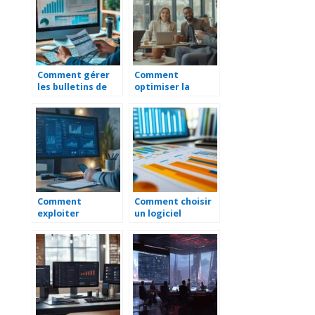
entreprise
conseils
Comment gérer
Comment
les bulletins de
optimiser la
paie : des
pause café pour
exemples
un meilleur bien-
concrets pour les
être au travail ?
responsables de
paie
Comment
Comment choisir
exploiter
un logiciel
efficacement un
management de
portail d’appels
la qualité adapté
d’offres publics
à votre entreprise