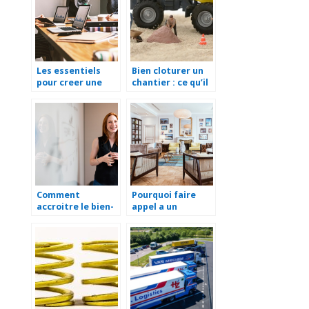
Les essentiels
Bien cloturer un
pour creer une
chantier : ce qu’il
entreprise
faut savoir !
Comment
Pourquoi faire
accroitre le bien-
appel a un
etre en
architecte
entreprise ?
d’interieur pour la
renovation de
votre maison ?