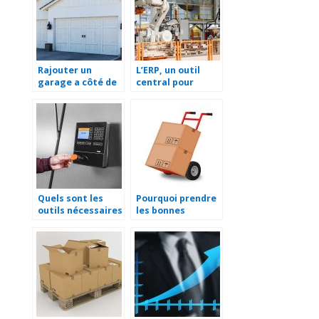
Rajouter un
L’ERP, un outil
garage a côté de
central pour
sa maison.
faciliter la
gestion d’une
entreprise
Quels sont les
Pourquoi prendre
outils nécessaires
les bonnes
pour gérer ses
mesures pour la
salariés ?
manutention en
entreprise ?