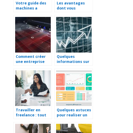
Votre guide des
Les avantages
machines a
dont vous
cercler
beneficiez avec
une SASU
Comment créer
Quelques
une entreprise
informations sur
d’impression ?
une société
holding
Travailler en
Quelques astuces
freelance : tout
pour realiser un
savoir en
tableau de bord
quelques minutes
d’entreprise