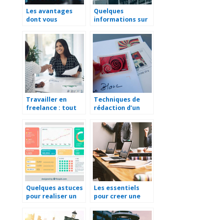
Les avantages
Quelques
dont vous
informations sur
beneficiez avec
une société
une SASU
holding
Travailler en
Techniques de
freelance : tout
rédaction d’un
savoir en
courrier
quelques minutes
professionnel
Quelques astuces
Les essentiels
pour realiser un
pour creer une
tableau de bord
entreprise
d’entreprise