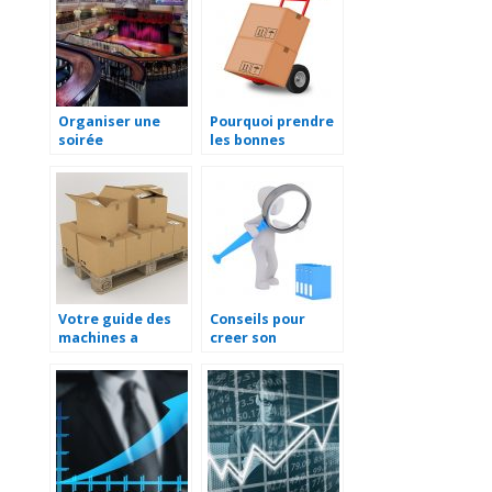
Organiser une
Pourquoi prendre
soirée
les bonnes
d’entreprise :
mesures pour la
choisir le lieu et la
manutention en
restauration
entreprise ?
Votre guide des
Conseils pour
machines a
creer son
cercler
entreprise