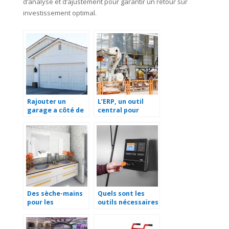
d’analyse et d’ajustement pour garantir un retour sur
investissement optimal.
Rajouter un
L’ERP, un outil
garage a côté de
central pour
sa maison.
faciliter la
gestion d’une
entreprise
Des sèche-mains
Quels sont les
pour les
outils nécessaires
sanitaires de
pour gérer ses
votre entreprise
salariés ?