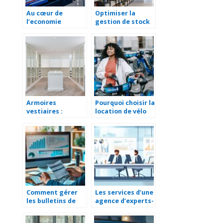
Au cœur de
Optimiser la
l’economie
gestion de stock
toulousaine : le
grace aux
role essentiel du
logiciels : une
transport
solution efficace
logistique
pour les
entreprises
Armoires
Pourquoi choisir la
vestiaires :
location de vélo
incontournables
pour votre
pour
entreprise :
l’amenagement
avantages et
professionnel
conseils
Comment gérer
Les services d’une
les bulletins de
agence d’experts-
paie : des
comptables à
exemples
Artigues-près-