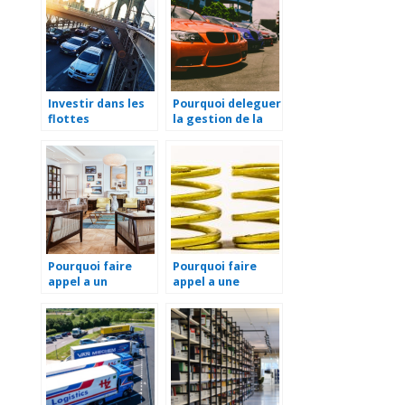
Investir dans les
Pourquoi deleguer
flottes
la gestion de la
automobiles: une
flotte auto de
bonne idee
votre entreprise ?
Pourquoi faire
Pourquoi faire
appel a un
appel a une
architecte
entreprise de
d’interieur pour la
fabrication de
renovation de
ressort de torsion
votre maison ?
sur mesure ?