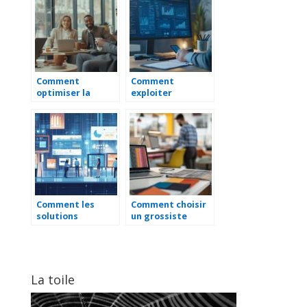
concrets pour les
Bordeaux pour les
responsables de
entreprises en
paie
croissance
Comment
Comment
optimiser la
exploiter
pause café pour
efficacement un
un meilleur bien-
portail d’appels
être au travail ?
d’offres publics
Comment les
Comment choisir
solutions
un grossiste
digitales
textile pour
transforment-
développer votre
elles les
activité
entreprises de la
professionnelle
région nord ?
La toile