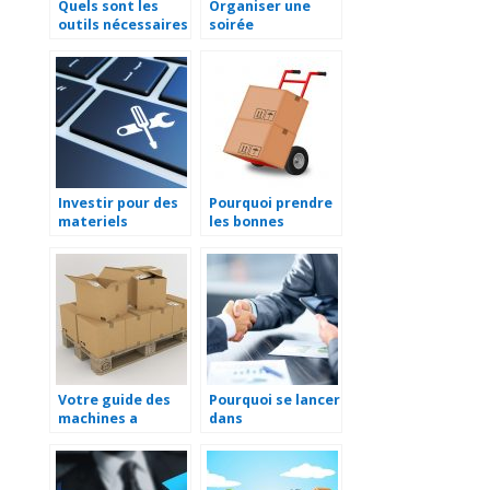
Quels sont les
Organiser une
outils nécessaires
soirée
pour gérer ses
d’entreprise :
salariés ?
choisir le lieu et la
restauration
Investir pour des
Pourquoi prendre
materiels
les bonnes
performants pour
mesures pour la
l’entreprise
manutention en
entreprise ?
Votre guide des
Pourquoi se lancer
machines a
dans
cercler
l’entrepreneuriat
?