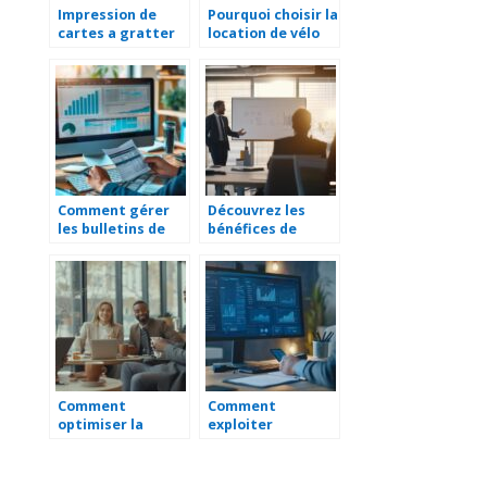
Impression de
Pourquoi choisir la
cartes a gratter
location de vélo
personnalisees :
pour votre
les avantages
entreprise :
pour votre
avantages et
entreprise
conseils
Comment gérer
Découvrez les
les bulletins de
bénéfices de
paie : des
suivre une
exemples
formation en
concrets pour les
traitement de
responsables de
surface
paie
Comment
Comment
optimiser la
exploiter
pause café pour
efficacement un
un meilleur bien-
portail d’appels
être au travail ?
d’offres publics