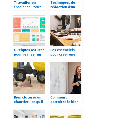
Travailler en
Techniques de
freelance : tout
rédaction d’un
savoir en
courrier
quelques minutes
professionnel
Quelques astuces
Les essentiels
pour realiser un
pour creer une
tableau de bord
entreprise
d’entreprise
Bien cloturer un
Comment
chantier : ce qu’il
accroitre le bien-
faut savoir !
etre en
entreprise ?