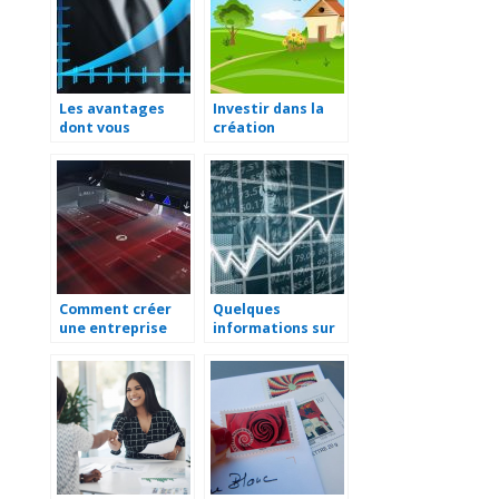
Les avantages
Investir dans la
dont vous
création
beneficiez avec
d’entreprise
une SASU
d’aménagement
paysager
Comment créer
Quelques
une entreprise
informations sur
d’impression ?
une société
holding