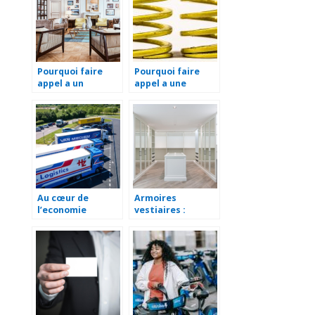
Pourquoi faire
Pourquoi faire
appel a un
appel a une
architecte
entreprise de
d’interieur pour la
fabrication de
renovation de
ressort de torsion
votre maison ?
sur mesure ?
Au cœur de
Armoires
l’economie
vestiaires :
toulousaine : le
incontournables
role essentiel du
pour
transport
l’amenagement
logistique
professionnel