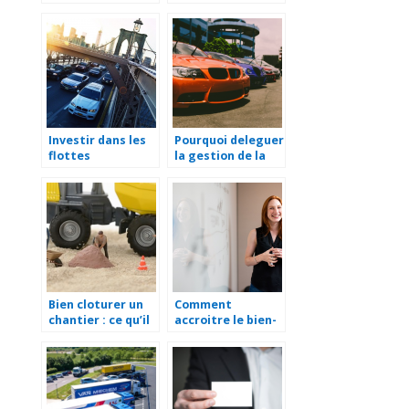
une société
tableau de bord
holding
d’entreprise
Investir dans les
Pourquoi deleguer
flottes
la gestion de la
automobiles: une
flotte auto de
bonne idee
votre entreprise ?
Bien cloturer un
Comment
chantier : ce qu’il
accroitre le bien-
faut savoir !
etre en
entreprise ?