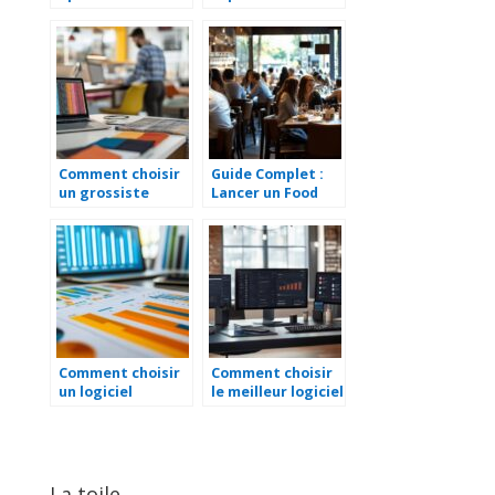
pause café pour
efficacement un
un meilleur bien-
portail d’appels
être au travail ?
d’offres publics
Comment choisir
Guide Complet :
un grossiste
Lancer un Food
textile pour
Truck, le Concept
développer votre
de Restaurant le
activité
Plus Rentable
professionnelle
avec un Budget
Limité
Comment choisir
Comment choisir
un logiciel
le meilleur logiciel
management de
de gestion pour
la qualité adapté
votre entreprise
à votre entreprise
La toile