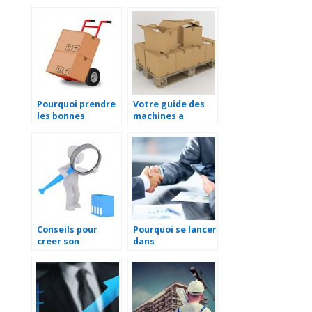
pour gérer ses
performants pour
salariés ?
l’entreprise
Pourquoi prendre
Votre guide des
les bonnes
machines a
mesures pour la
cercler
manutention en
entreprise ?
Conseils pour
Pourquoi se lancer
creer son
dans
entreprise
l’entrepreneuriat
?