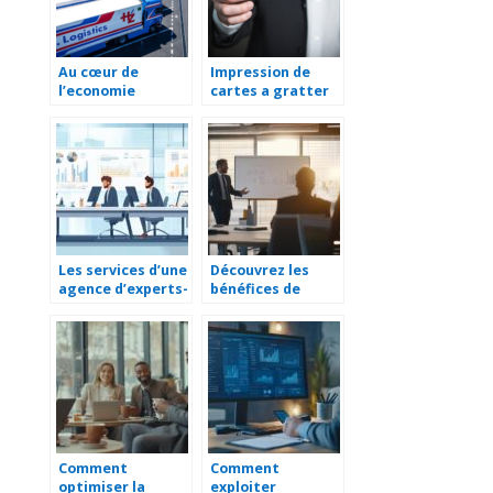
Au cœur de
Impression de
l’economie
cartes a gratter
toulousaine : le
personnalisees :
role essentiel du
les avantages
transport
pour votre
logistique
entreprise
Les services d’une
Découvrez les
agence d’experts-
bénéfices de
comptables à
suivre une
Artigues-près-
formation en
Bordeaux pour les
traitement de
entreprises en
surface
croissance
Comment
Comment
optimiser la
exploiter