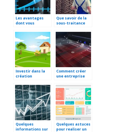
Les avantages
Que savoir de la
dont vous
sous-traitance
beneficiez avec
industrielle
une SASU
Investir dans la
Comment créer
création
une entreprise
d’entreprise
d’impression ?
d’aménagement
paysager
Quelques
Quelques astuces
informations sur
pour realiser un